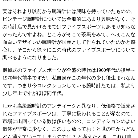
実はそれより以前から腕時計には興味を持っていたものの、
ビンテージ腕時計については全般的にあまり興味がなく、そ
の時計店で見かけるまではファイブスポーツもあまり知らな
かったんですよね。ところがそこで茶馬をみて、へぇこんな
面白いデザインの腕時計が国産として作られていたのかと感
心し、そこから徐々にこの時代のファイブスポーツについて
調べるようになりました。
機械式のファイブスポーツが全盛の時代は1960年代の後半～
1970年代前半ですが、私自身がこの年代の少し後生まれなん
です。つまり今コレクションしている腕時計たちは、私より
少し年上ですがほぼ同年代。
しかも高級腕時計のアンティークと異なり、低価格で販売さ
れたファイブスポーツは、丁寧に扱われることが希なので、
市場に出回っている数は多いものの、コンディションのよい
個体が非常に少なく、このまま放っておくと世の中からどん
どん消えていってしまうのでは？ と考えたとき、これは自