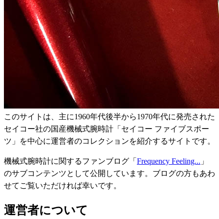
このサイトは、主に1960年代後半から1970年代に発売された
セイコー社の国産機械式腕時計「セイコー ファイブスポー
ツ」を中心に運営者のコレクションを紹介するサイトです。
機械式腕時計に関するファンブログ「
Frequency Feeling...
」
のサブコンテンツとして公開しています。ブログの方もあわ
せてご覧いただければ幸いです。
運営者について