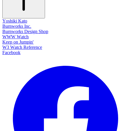
Yoshiki Kato
Burnworks Inc.
Burnworks Design Shop
WWW Watch
Keep on Jumpin'
W3 Watch Reference
Facebook