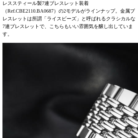
レススティール製7連ブレスレット装着
（Ref.CBE2110.BA0687）の2モデルがラインナップ。金属ブ
レスレットは所謂「ライスビーズ」と呼ばれるクラシカルな
7連ブレスレットで、こちらもいい雰囲気を醸し出していま
す。