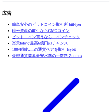
広告
簡単安心のビットコイン取引所 bitFlyer
暗号資産の取引ならGMOコイン
ビットコイン買うならコインチェック
楽天totoで最高6億円のチャンス
100種類以上の通貨ペアを取引 Bybit
仮想通貨業界最安水準の手数料 Zoomex