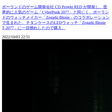
ポーランドのゲーム開発会社 CD Projekt RED が開発し、世
界的に人気のゲーム「CyberPunk 2077」と同じく、ポーラン
ドのウォッチメイカー「Zegarki Błonie」のコラボレーション
で生まれた、チタンケースのLEDウォッチ「Zegarki Błonie
T-2077」に一目惚れしたので購入。
2022/10/03 22:51