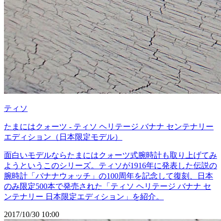
ティソ
たまにはクォーツ - ティソ ヘリテージ バナナ センテナリー
エディション（日本限定モデル）
面白いモデルならたまにはクォーツ式腕時計も取り上げてみ
ようというこのシリーズ。ティソが1916年に発表した伝説の
腕時計「バナナウォッチ」の100周年を記念して復刻、日本
のみ限定500本で発売された「ティソ ヘリテージ バナナ セ
ンテナリー 日本限定エディション」を紹介。
2017/10/30 10:00