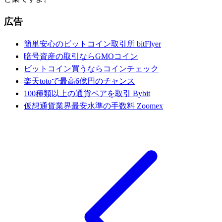
広告
簡単安心のビットコイン取引所 bitFlyer
暗号資産の取引ならGMOコイン
ビットコイン買うならコインチェック
楽天totoで最高6億円のチャンス
100種類以上の通貨ペアを取引 Bybit
仮想通貨業界最安水準の手数料 Zoomex