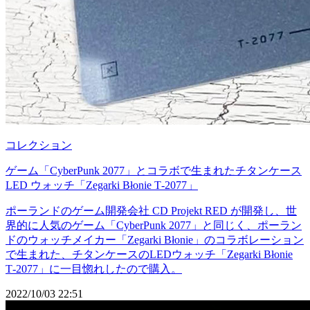
コレクション
ゲーム「CyberPunk 2077」とコラボで生まれたチタンケース
LED ウォッチ「Zegarki Błonie T-2077」
ポーランドのゲーム開発会社 CD Projekt RED が開発し、世
界的に人気のゲーム「CyberPunk 2077」と同じく、ポーラン
ドのウォッチメイカー「Zegarki Błonie」のコラボレーション
で生まれた、チタンケースのLEDウォッチ「Zegarki Błonie
T-2077」に一目惚れしたので購入。
2022/10/03 22:51