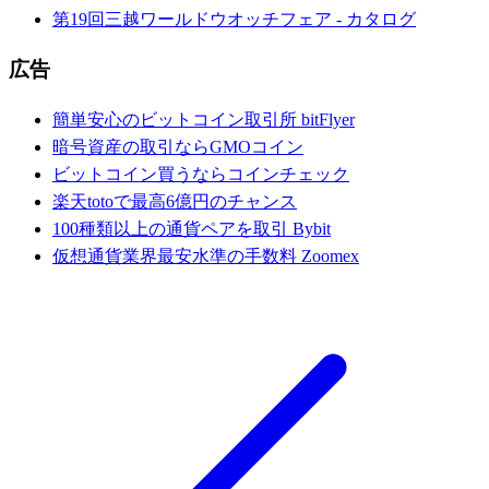
第19回三越ワールドウオッチフェア - カタログ
広告
簡単安心のビットコイン取引所 bitFlyer
暗号資産の取引ならGMOコイン
ビットコイン買うならコインチェック
楽天totoで最高6億円のチャンス
100種類以上の通貨ペアを取引 Bybit
仮想通貨業界最安水準の手数料 Zoomex