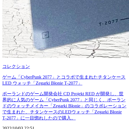
コレクション
ゲーム「CyberPunk 2077」とコラボで生まれたチタンケース
LED ウォッチ「Zegarki Błonie T-2077」
ポーランドのゲーム開発会社 CD Projekt RED が開発し、世
界的に人気のゲーム「CyberPunk 2077」と同じく、ポーラン
ドのウォッチメイカー「Zegarki Błonie」のコラボレーション
で生まれた、チタンケースのLEDウォッチ「Zegarki Błonie
T-2077」に一目惚れしたので購入。
2022/10/03 22:51