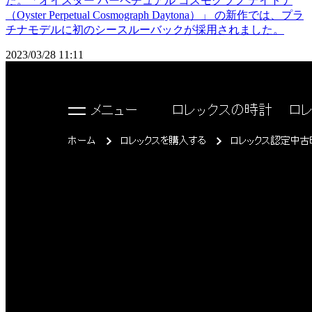
た。「オイスター パーペチュアル コスモグラフ デイトナ
（Oyster Perpetual Cosmograph Daytona）」 の新作では、プラ
チナモデルに初のシースルーバックが採用されました。
2023/03/28 11:11