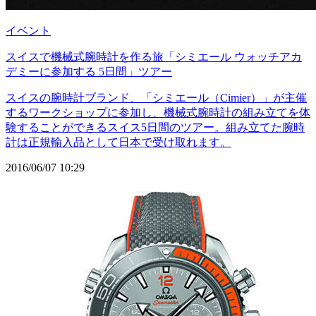
イベント
スイスで機械式腕時計を作る旅「シミエール ウォッチアカ
デミーに参加する 5日間」ツアー
スイスの腕時計ブランド、「シミエール（Cimier）」が主催
するワークショップに参加し、機械式腕時計の組み立てを体
験することができるスイス5日間のツアー。組み立てた腕時
計は正規輸入品として日本で受け取れます。
2016/06/07 10:29