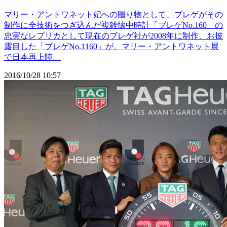
マリー・アントワネット妃への贈り物として、ブレゲがその
制作に全技術をつぎ込んだ複雑懐中時計「ブレゲNo.160」の
忠実なレプリカとして現在のブレゲ社が2008年に制作、お披
露目した「ブレゲNo.1160」が、マリー・アントワネット展
で日本再上陸。
2016/10/28 10:57