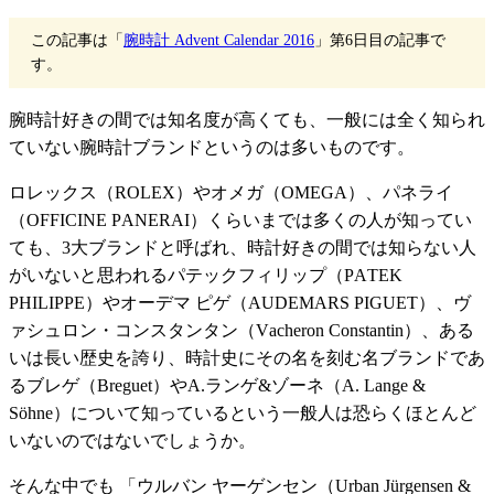
この記事は「
腕時計 Advent Calendar 2016
」第6日目の記事で
す。
腕時計好きの間では知名度が高くても、一般には全く知られ
ていない腕時計ブランドというのは多いものです。
ロレックス（
ROLEX
）やオメガ（
OMEGA
）、パネライ
（
OFFICINE PANERAI
）くらいまでは多くの人が知ってい
ても、3大ブランドと呼ばれ、時計好きの間では知らない人
がいないと思われるパテックフィリップ（
PATEK
PHILIPPE
）やオーデマ ピゲ（
AUDEMARS PIGUET
）、ヴ
ァシュロン・コンスタンタン（Vacheron Constantin）、ある
いは長い歴史を誇り、時計史にその名を刻む名ブランドであ
るブレゲ（Breguet）やA.ランゲ&ゾーネ（A. Lange &
Söhne）について知っているという一般人は恐らくほとんど
いないのではないでしょうか。
そんな中でも 「ウルバン ヤーゲンセン（Urban Jürgensen &