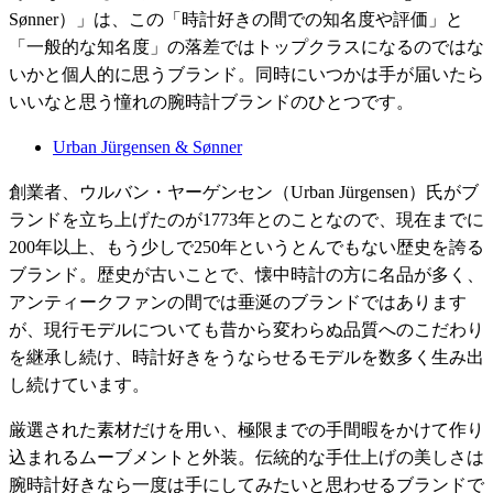
Sønner）」は、この「時計好きの間での知名度や評価」と
「一般的な知名度」の落差ではトップクラスになるのではな
いかと個人的に思うブランド。同時にいつかは手が届いたら
いいなと思う憧れの腕時計ブランドのひとつです。
Urban Jürgensen & Sønner
創業者、ウルバン・ヤーゲンセン（Urban Jürgensen）氏がブ
ランドを立ち上げたのが1773年とのことなので、現在までに
200年以上、もう少しで250年というとんでもない歴史を誇る
ブランド。歴史が古いことで、懐中時計の方に名品が多く、
アンティークファンの間では垂涎のブランドではあります
が、現行モデルについても昔から変わらぬ品質へのこだわり
を継承し続け、時計好きをうならせるモデルを数多く生み出
し続けています。
厳選された素材だけを用い、極限までの手間暇をかけて作り
込まれるムーブメントと外装。伝統的な手仕上げの美しさは
腕時計好きなら一度は手にしてみたいと思わせるブランドで